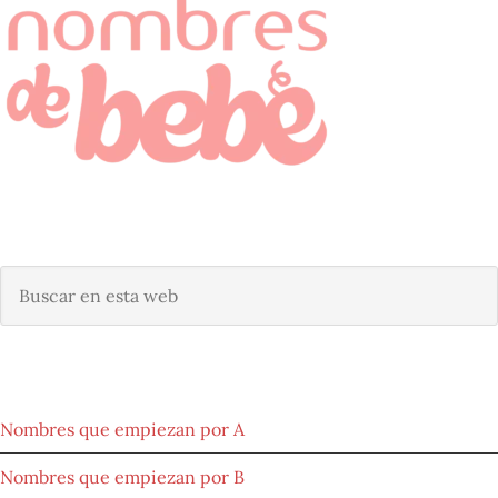
BUSCAR NOMBRE DE BEBÉ
Buscar
en
esta
web
NOMBRES POR ORIGEN
Nombres que empiezan por A
Nombres que empiezan por B