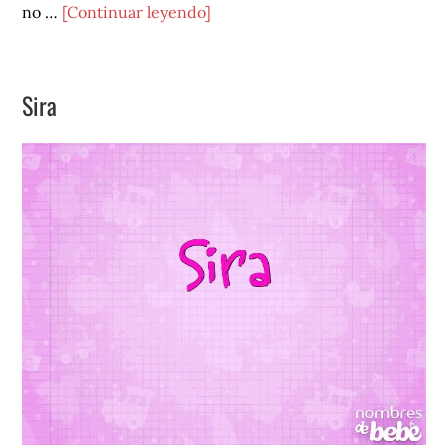
acerca
no …
[Continuar leyendo]
de
Yara
Sira