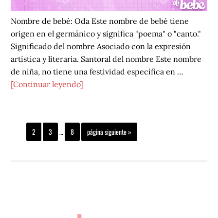
Nombre de bebé: Oda Este nombre de bebé tiene
origen en el germánico y significa "poema" o "canto."
Significado del nombre Asociado con la expresión
artística y literaria. Santoral del nombre Este nombre
de niña, no tiene una festividad específica en …
acerca
[Continuar leyendo]
de
Oda
Páginas
Página
Página
Página
Página
Ir
1
2
3
…
8
página siguiente »
intermedias
a
omitidas
la
NOMBRES DE BEBÉ