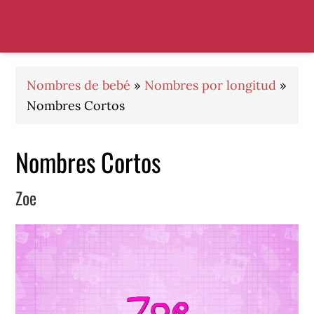
Saltar
Saltar
Saltar
a
al
al
la
contenido
pie
navegación
principal
de
principal
página
Nombres de bebé
»
Nombres por longitud
»
Nombres Cortos
Nombres Cortos
Zoe