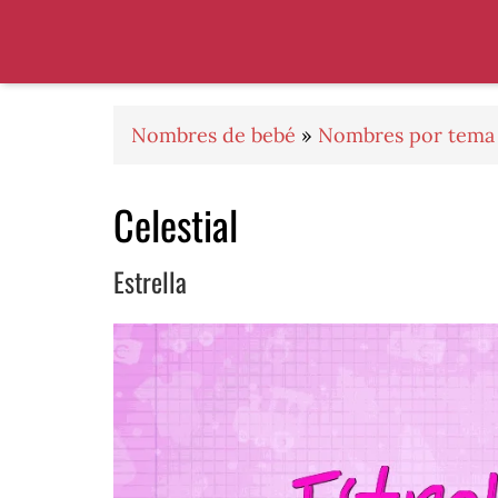
Saltar
Saltar
Saltar
a
al
al
la
contenido
pie
navegación
principal
de
principal
página
Nombres de bebé
»
Nombres por tema
Celestial
Estrella