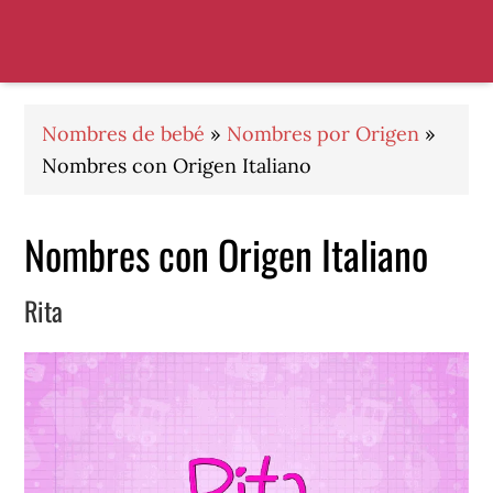
Saltar
Saltar
Saltar
a
al
al
la
contenido
pie
navegación
principal
de
principal
página
Nombres de bebé
»
Nombres por Origen
»
Nombres con Origen Italiano
Nombres con Origen Italiano
Rita