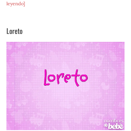
acerca
leyendo]
de
Paola
Loreto