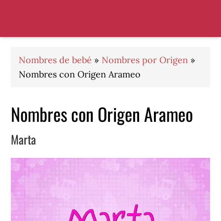
Saltar
Saltar
Saltar
a
al
al
la
contenido
pie
navegación
principal
de
principal
página
Nombres de bebé
»
Nombres por Origen
»
Nombres con Origen Arameo
Nombres con Origen Arameo
Marta