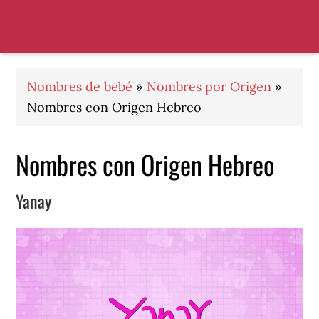
Saltar
Saltar
Saltar
a
al
al
la
contenido
pie
navegación
principal
de
principal
página
Nombres de bebé
»
Nombres por Origen
»
Nombres con Origen Hebreo
Nombres con Origen Hebreo
Yanay