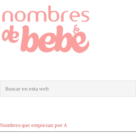
BUSCAR NOMBRE DE BEBÉ
Buscar
en
esta
web
NOMBRES POR ORIGEN
Nombres que empiezan por A