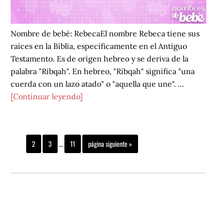
Nombre de bebé: RebecaEl nombre Rebeca tiene sus
raíces en la Biblia, específicamente en el Antiguo
Testamento. Es de origen hebreo y se deriva de la
palabra "Ribqah". En hebreo, "Ribqah" significa "una
cuerda con un lazo atado" o "aquella que une". …
acerca
[Continuar leyendo]
de
Rebeca
Páginas
Página
Página
Página
Página
Ir
1
2
3
…
11
página siguiente »
intermedias
a
omitidas
la
NOMBRES DE BEBÉ