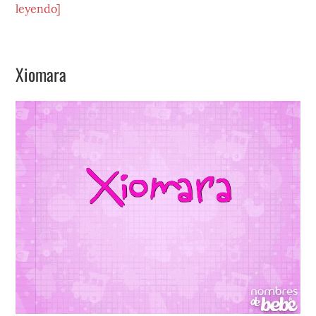
acerca
leyendo]
de
Yaira
Xiomara