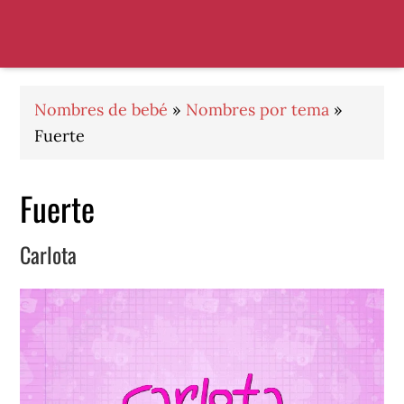
Saltar
Saltar
Saltar
a
al
al
la
contenido
pie
navegación
principal
de
principal
página
Nombres de bebé
»
Nombres por tema
»
Fuerte
Fuerte
Carlota