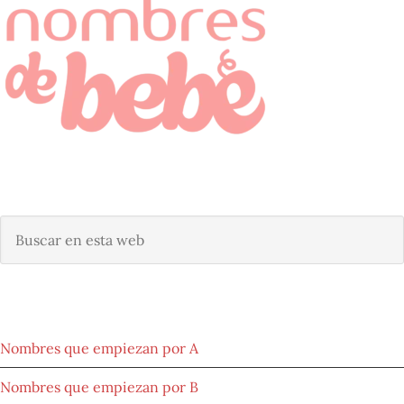
BUSCAR NOMBRE DE BEBÉ
Buscar
en
esta
web
NOMBRES POR ORIGEN
Nombres que empiezan por A
Nombres que empiezan por B