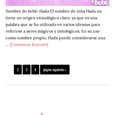
Nombre de bebé: Hada El nombre de niña Hada no
tiene un origen etimológico claro, ya que es una
palabra que se ha utilizado en varios idiomas para
referirse a seres mágicos y mitológicos. En su uso
como nombre propio, Hada puede considerarse una
acerca
…
[Continuar leyendo]
de
Hada
Página
Página
Página
Página
Ir
1
2
3
4
página siguiente »
a
la
NOMBRES DE BEBÉ