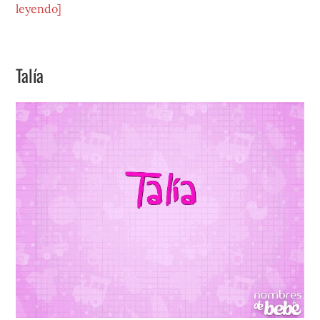
acerca
leyendo]
de
Urania
Talía