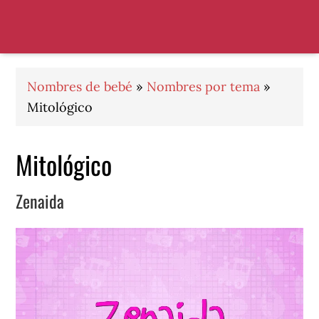
Saltar
Saltar
Saltar
a
al
al
la
contenido
pie
navegación
principal
de
principal
página
Nombres de bebé
»
Nombres por tema
»
Mitológico
Mitológico
Zenaida