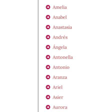
Amelia
Anabel
Anastasia
Andrés
Ángela
Antonella
Antonio
Aranza
Ariel
Asier
Aurora