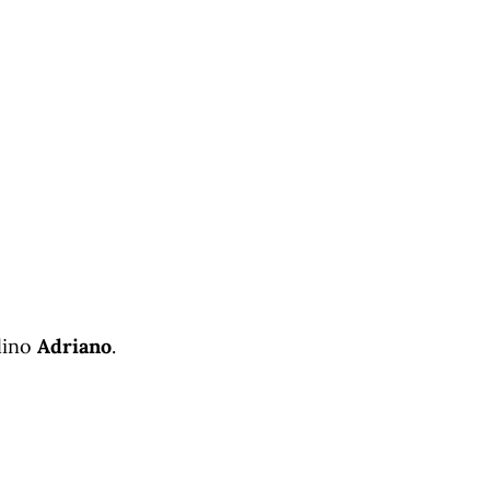
lino
Adriano
.