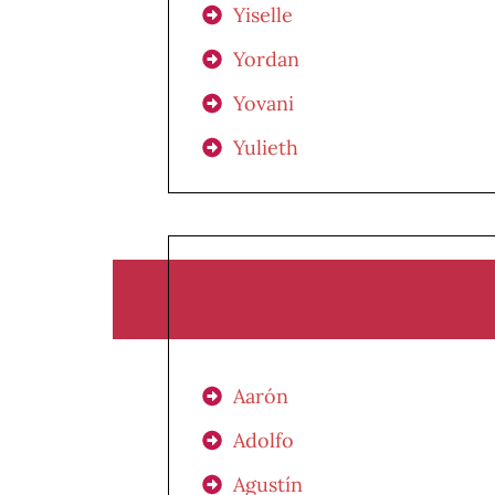
Yiselle
Yordan
Yovani
Yulieth
Aarón
Adolfo
Agustín