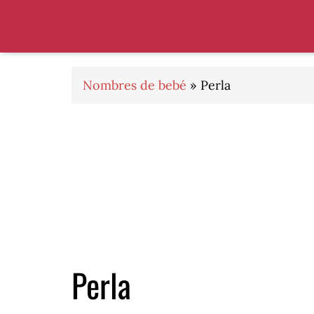
Saltar
Saltar
Saltar
a
al
al
la
contenido
pie
navegación
principal
de
principal
página
Nombres de bebé
»
Perla
Perla